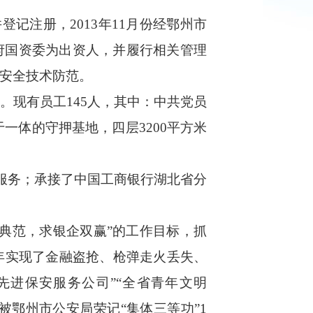
并登记注册，2013年11月份经鄂州市
府
国资委为出资人，并履行相关管理
、安全技术防范。
队。
现
有员工
145
人
，其中：中共党员
于一体
的
守押基地
，四层
3200平方米
服务；
承接了中国工商银行湖北省分
典范，求银企双赢”的
工作
目标，
抓
年实现
了金融盗抢、枪弹走火丢失、
先进保安服务公司”
“全省青年文明
被
鄂州市公安局
荣
记
“
集体三等功
”
1