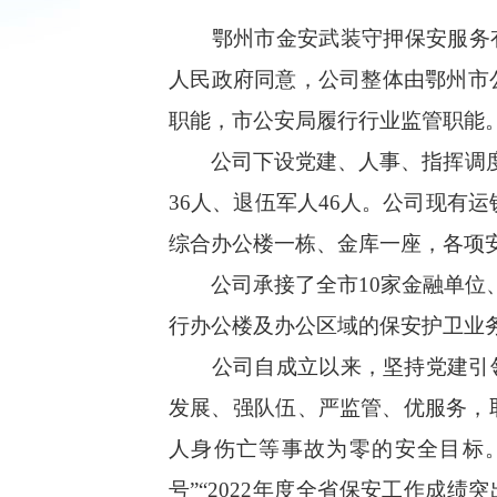
鄂州市金安武装守押保安服务
人民政府同意，公司整体由鄂州市
职能，市公安局履行行业监管职能
公司下设党建、人事、指挥调
36人、退伍军人46人。
公司现有运
综合办公楼一栋
、金库一座，
各项
公司承接了
全市
10家金融单位
行办公楼及办公区域的保安护卫业
公司自成立以来，坚持党建引
发展、
强队伍
、
严监管、
优服务
，
人身伤亡等事故为零的安全目标
号”“
2022年度
全省保安工作成绩突