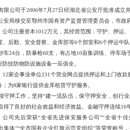
有限公司于
2006年7月27日经湖北省公安厅批准成立
公安局移交至鄂州市国有资产监督管理委员会，市
政
。公司注册资本
1012万元，其经营范围：守护、押运
度、后勤、
安全
督察、
金库部等
6
个部室和
6个押运中
钞车
2
4
台，防暴枪
60支，有
占地
10亩集训练、停车场
安防技防物防设施设备一应俱全。
、12家
企事业
单位
231
个营业网点
提供
押运
和
上门收款
务；
为
8
家银行提供金库租赁
守
护
服务
。
领守押工作，坚持
“建一流队伍，保守押安全，创行业
取得了良好的社会效益和经济效益。
金融守押连续
1
6
。
公司先后荣获
“全省先进保安服务公司”
“全省十佳
出集体
”
“全市国有企业红旗示范党组织”
等荣誉称号
，